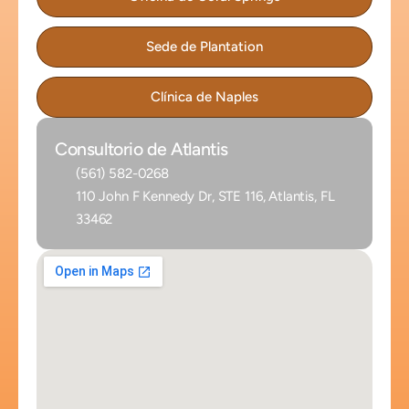
Sede de Plantation
Clínica de Naples
Consultorio de Atlantis
(561) 582-0268
110 John F Kennedy Dr, STE 116, Atlantis, FL 
33462