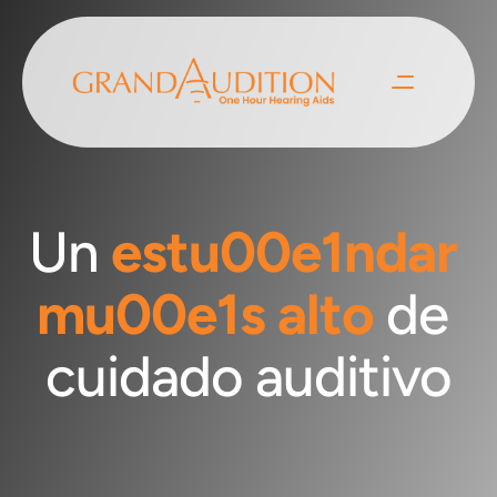
Un 
estu00e1ndar 
mu00e1s alto
 de 
cuidado auditivo