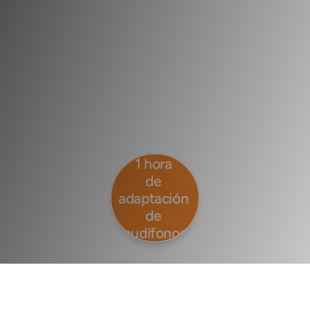
Reserve su cita
1 hora 
de 
Consulte Nuestras Clínicas
adaptación 
de 
audífonos