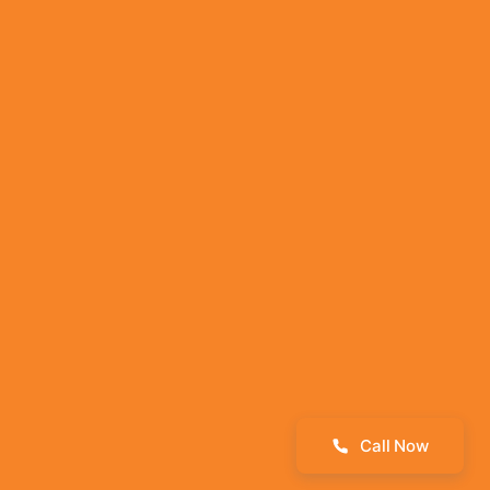
Póngase en contacto
Solicite una llamada
Recursos para Médicos
Servicios especiales
Evaluación Auditiva
Eliminación de Cerumen
Tecnología en Audífonos
Moldes y tapones auditivos
Cuidado Auditivo a Distancia
Call Now