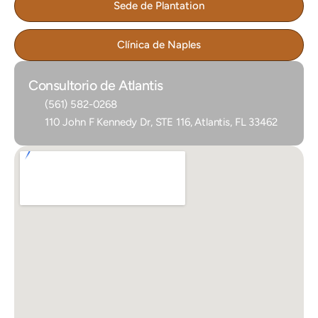
Sede de Plantation
Clínica de Naples
Consultorio de Atlantis
(561) 582-0268
110 John F Kennedy Dr, STE 116, Atlantis, FL 33462