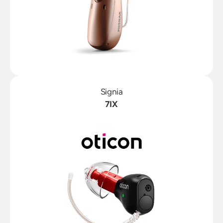
Signia
7IX